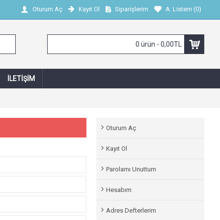
Kayıt Ol
Siparişlerim
A. Listem (
0
)
Oturum Aç
0 ürün - 0,00TL
İLETIŞIM
Oturum Aç
Kayıt Ol
Parolamı Unuttum
Hesabım
Adres Defterlerim