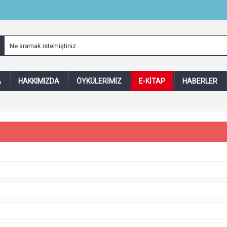
A
HAKKIMIZDA
ÖYKÜLERIMIZ
E-KITAP
HABERLER
.