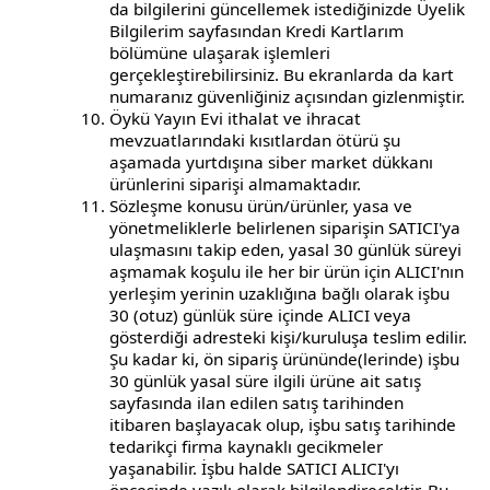
da bilgilerini güncellemek istediğinizde Üyelik
Bilgilerim sayfasından Kredi Kartlarım
bölümüne ulaşarak işlemleri
gerçekleştirebilirsiniz. Bu ekranlarda da kart
numaranız güvenliğiniz açısından gizlenmiştir.
Öykü Yayın Evi ithalat ve ihracat
mevzuatlarındaki kısıtlardan ötürü şu
aşamada yurtdışına siber market dükkanı
ürünlerini siparişi almamaktadır.
Sözleşme konusu ürün/ürünler, yasa ve
yönetmeliklerle belirlenen siparişin SATICI'ya
ulaşmasını takip eden, yasal 30 günlük süreyi
aşmamak koşulu ile her bir ürün için ALICI'nın
yerleşim yerinin uzaklığına bağlı olarak işbu
30 (otuz) günlük süre içinde ALICI veya
gösterdiği adresteki kişi/kuruluşa teslim edilir.
Şu kadar ki, ön sipariş ürününde(lerinde) işbu
30 günlük yasal süre ilgili ürüne ait satış
sayfasında ilan edilen satış tarihinden
itibaren başlayacak olup, işbu satış tarihinde
tedarikçi firma kaynaklı gecikmeler
yaşanabilir. İşbu halde SATICI ALICI'yı