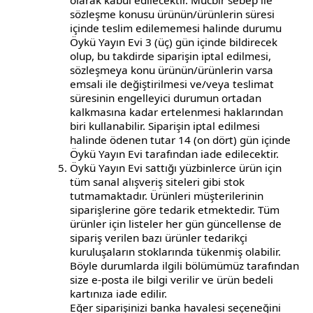
olarak kabul edilecektir. Mücbir sebep ile
sözleşme konusu ürünün/ürünlerin süresi
içinde teslim edilememesi halinde durumu
Öykü Yayın Evi 3 (üç) gün içinde bildirecek
olup, bu takdirde siparişin iptal edilmesi,
sözleşmeya konu ürünün/ürünlerin varsa
emsali ile değiştirilmesi ve/veya teslimat
süresinin engelleyici durumun ortadan
kalkmasına kadar ertelenmesi haklarından
biri kullanabilir. Siparişin iptal edilmesi
halinde ödenen tutar 14 (on dört) gün içinde
Öykü Yayın Evi tarafından iade edilecektir.
Öykü Yayın Evi sattığı yüzbinlerce ürün için
tüm sanal alışveriş siteleri gibi stok
tutmamaktadır. Ürünleri müşterilerinin
siparişlerine göre tedarik etmektedir. Tüm
ürünler için listeler her gün güncellense de
sipariş verilen bazı ürünler tedarikçi
kuruluşaların stoklarında tükenmiş olabilir.
Böyle durumlarda ilgili bölümümüz tarafından
size e-posta ile bilgi verilir ve ürün bedeli
kartınıza iade edilir.
Eğer siparişinizi banka havalesi seçeneğini