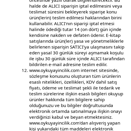
öncesinde yazılı olarak bilgilendirecektir. Bu
halde de ALICI siparişin iptal edilmesini veya
teslimat süresini bekleyerek siparişe konu
ürün(lerin) teslim edilmesi haklarından birini
kullanabilir. ALICI'nın siparişi iptal etmesi
halinde ödediği tutar 14 (on dört) gün içinde
kendisine nakden ve defaten ödenir. E-kitap
satışlarında ürün(ler) yasa ve yönetmeliklerle
belirlenen siparişin SATICI'ya ulaşmasını takip
eden yasal 30 günlük süreyi aşmamak koşulu
ile işbu 30 günlük süre içinde ALICI tarafından
bildirilen e-mail adresine teslim edilir.
www.oykuyayincilik.com internet sitesinde,
sözleşme konusunu oluşturan tüm ürünlerin
esaslı nitelikleri, özellikleri, KDV dahil satış
fiyatı, ödeme ve teslimat şekli ile tedarik ve
teslim sürelerine ilişkin esaslı bilgileri okuyup
ürünler hakkında tüm bilgilere sahip
olduğunuzu ve bu bilgiler doğrultusunda
elektronik ortamda satınalmaya ilişkin onayı
verdiğinizi kabul ve beyan etmektesiniz.
www.oykuyayincilik.com'dan alışveriş yapan
kişi yukarıdaki tüm maddeleri elektronik