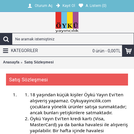
Kayıt Ol
A. Listem (
0
)
Oturum Aç
KATEGORİLER
0 ürün - 0,00TL
Anasayfa
Satış Sözleşmesi
Satış Sözleşmesi
18 yaşından küçük kişiler Öykü Yayın Evi'ten
alışveriş yapamaz. Oykuyayincilik.com
çocuklara yönelik ürünler satışa sunmaktadır;
ancak bunları yetişkinlere satmaktadır.
Öykü Yayın Evi'ten kredi kartı (Visa,
MasterCard) ya da banka havalesi ile alışveriş
yapılabilir. Bir hafta içinde havalesi