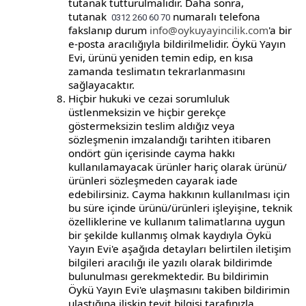
tutanak tutturulmalıdır. Daha sonra,
tutanak
numaralı telefona
0312 260 60 70
fakslanıp durum
info@oykuyayincilik.com
'a bir
e-posta aracılığıyla bildirilmelidir. Öykü Yayın
Evi, ürünü yeniden temin edip, en kısa
zamanda teslimatın tekrarlanmasını
sağlayacaktır.
Hiçbir hukuki ve cezai sorumluluk
üstlenmeksizin ve hiçbir gerekçe
göstermeksizin teslim aldığız veya
sözleşmenin imzalandığı tarihten itibaren
ondört gün içerisinde cayma hakkı
kullanılamayacak ürünler hariç olarak ürünü/
ürünleri sözleşmeden cayarak iade
edebilirsiniz. Cayma hakkının kullanılması için
bu süre içinde ürünü/ürünleri işleyişine, teknik
özelliklerine ve kullanım talimatlarına uygun
bir şekilde kullanmış olmak kaydıyla Öykü
Yayın Evi'e aşağıda detayları belirtilen iletişim
bilgileri aracılığı ile yazılı olarak bildirimde
bulunulması gerekmektedir. Bu bildirimin
Öykü Yayın Evi'e ulaşmasını takiben bildirimin
ulaştığına ilişkin teyit bilgisi tarafınızla