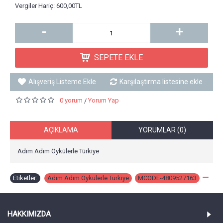
Vergiler Hariç: 600,00TL
-
+
SEPETE EKLE
Alışveriş Listeme Ekle
Karşılaştırma listesine ekle
0 yorum
Yorum Yap
/
AÇIKLAMA
YORUMLAR (0)
Adım Adım Öykülerle Türkiye
Etiketler:
Adım Adım Öykülerle Türkiye
,
MCODE-4809527163
,
HAKKIMIZDA