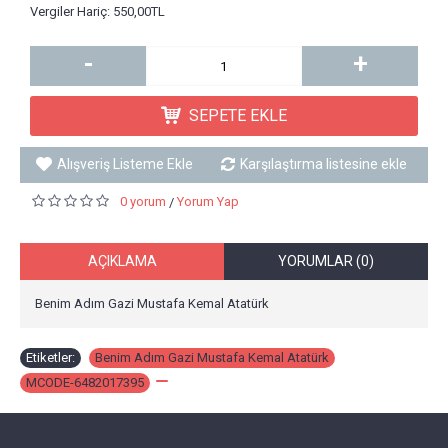
Vergiler Hariç: 550,00TL
-
+
SEPETE EKLE
Alışveriş Listeme Ekle
Karşılaştırma listesine ekle
0 yorum
Yorum Yap
/
AÇIKLAMA
YORUMLAR (0)
Benim Adım Gazi Mustafa Kemal Atatürk
Etiketler:
Benim Adım Gazi Mustafa Kemal Atatürk
,
MCODE-6482017395
,