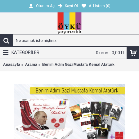
Kayıt Ol
A. Listem (
0
)
Oturum Aç
KATEGORİLER
0 ürün - 0,00TL
Anasayfa
Arama
Benim Adım Gazi Mustafa Kemal Atatürk