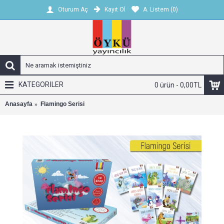
Kayıt Ol
A. Listem (
0
)
Oturum Aç
KATEGORİLER
0 ürün - 0,00TL
Anasayfa
Flamingo Serisi