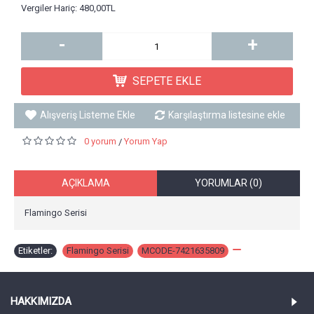
Vergiler Hariç: 480,00TL
-
+
SEPETE EKLE
Alışveriş Listeme Ekle
Karşılaştırma listesine ekle
0 yorum
Yorum Yap
/
AÇIKLAMA
YORUMLAR (0)
Flamingo Serisi
Etiketler:
Flamingo Serisi
,
MCODE-7421635809
,
HAKKIMIZDA