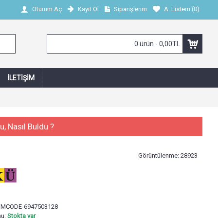
Kayıt Ol
Siparişlerim
A. Listem (
0
)
Oturum Aç
0 ürün - 0,00TL
İLETIŞIM
u, Nasıl Buldu ?
Görüntülenme: 28923
:
MCODE-6947503128
mu:
Stokta var