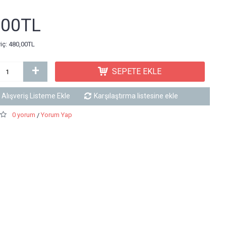
,00TL
riç: 480,00TL
+
SEPETE EKLE
Alışveriş Listeme Ekle
Karşılaştırma listesine ekle
0 yorum
Yorum Yap
/