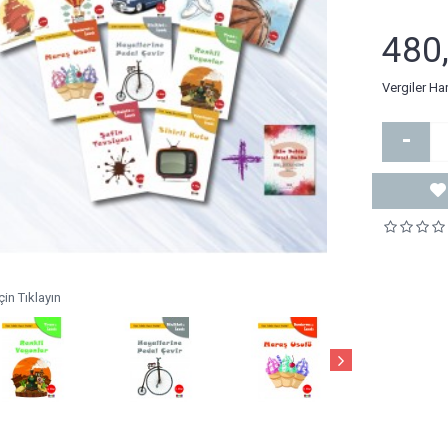
480
Vergiler Ha
-
in Tıklayın