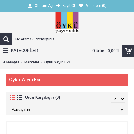
Kayıt Ol
A. Listem (
0
)
Oturum Aç
KATEGORİLER
0 ürün - 0,00TL
Anasayfa
Markalar
Öykü Yayın Evi
Öykü Yayın Evi
Ürün Karşılaştır (0)