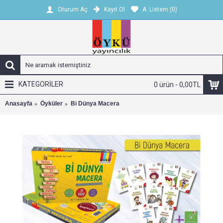
Kayıt Ol
A. Listem (
0
)
Oturum Aç
KATEGORİLER
0 ürün - 0,00TL
Anasayfa
Öyküler
Bi Dünya Macera