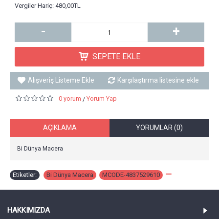
Vergiler Hariç: 480,00TL
-
+
SEPETE EKLE
Alışveriş Listeme Ekle
Karşılaştırma listesine ekle
0 yorum
Yorum Yap
/
AÇIKLAMA
YORUMLAR (0)
Bi Dünya Macera
Etiketler:
Bi Dünya Macera
,
MCODE-4837529610
,
HAKKIMIZDA