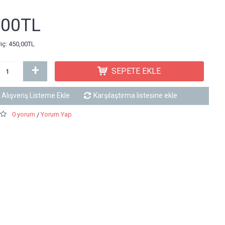
,00TL
riç: 450,00TL
+
SEPETE EKLE
Alışveriş Listeme Ekle
Karşılaştırma listesine ekle
0 yorum
Yorum Yap
/