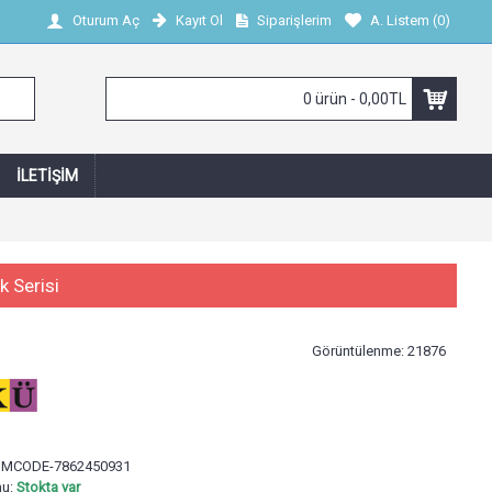
Kayıt Ol
Siparişlerim
A. Listem (
0
)
Oturum Aç
0 ürün - 0,00TL
İLETIŞIM
k Serisi
Görüntülenme: 21876
:
MCODE-7862450931
mu:
Stokta var