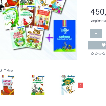
450
Vergiler Ha
-
in Tıklayın