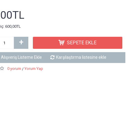
,00TL
riç: 600,00TL
+
SEPETE EKLE
Alışveriş Listeme Ekle
Karşılaştırma listesine ekle
0 yorum
Yorum Yap
/