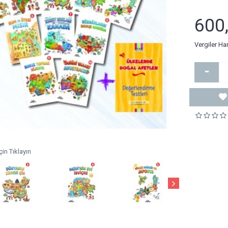
600
Vergiler Ha
-
in Tıklayın