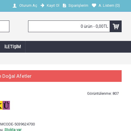
Kayıt Ol
Siparişlerim
A. Listem (
0
)
Oturum Aç
0 ürün - 0,00TL
İLETIŞIM
e Doğal Afetler
Görüntülenme: 807
:
MCODE-5039624700
mu:
Stokta var