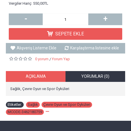
Vergiler Hariç: 550,00TL
-
+
SEPETE EKLE
Alışveriş Listeme Ekle
Karşılaştırma listesine ekle
0 yorum
Yorum Yap
/
AÇIKLAMA
YORUMLAR (0)
Sağlık, Çevre Oyun ve Spor Öyküleri
Etiketler:
Sağlık
,
Çevre Oyun ve Spor Öyküleri
,
MCODE-3462180759
,