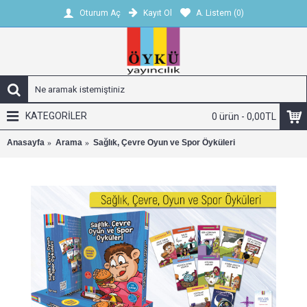
Kayıt Ol
A. Listem (
0
)
Oturum Aç
KATEGORİLER
0 ürün - 0,00TL
Anasayfa
Arama
Sağlık, Çevre Oyun ve Spor Öyküleri